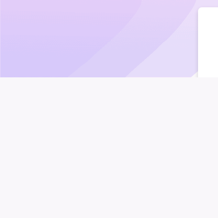
It softens and soothes the skin
after sha
As
a basis for massage
– it provides exce
the skin after the procedure.
·
Rejuvenating.
It stimulates the synthes
lines, eliminates age spots. It easily get
·
Regenerating.
It awakens the processes
during pregnancy), eliminates stretch mar
·
Restoring.
Restores hair structure, stre
She
·
Anti-inflammatory, healing.
It has a pow
wit
dermatitis, acne.
fra
·
Protective.
It is a reliable protection a
20
becomes weather-beaten and during freez
And finally – Shea butter is one of the f