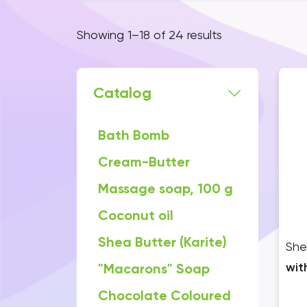
24 способи застосування
Showing 1–18 of 24 results
Масло Ши одне з самих 
ефективних косметични
Catalog
24 способи застосува
Bath Bomb
Cream-Butter
Використовуйте масло Ши в чи
обличчя , через 20 хвилин зн
Massage soap, 100 g
8 годин) та живить шкіру.
Сoconut oil
Масло Ши – самий простий і од
виникнення зморшок ( обличчя
Shea Butter (Karite)
She
старіння.
wit
"Macarons" Soap
Масло Ши попереджає виникне
місяців вагітності.
Chocolate Сoloured
Масло Ши рятує від опрілості