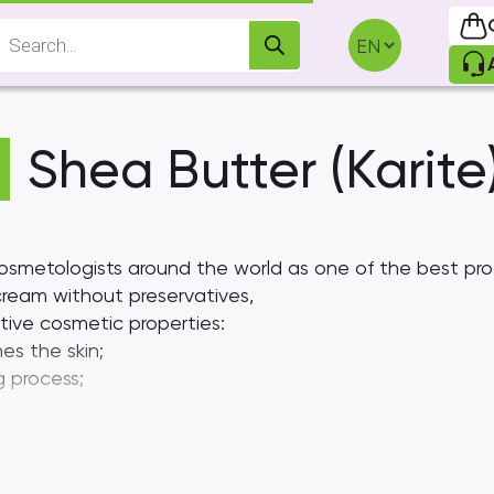
Products
search
Shea Butter (Karite
 cosmetologists around the world as one of the best pr
 cream without preservatives,
ctive cosmetic properties:
es the skin;
 process;
nflammation, eliminates irritation, heals burns and wounds
d frostbite.