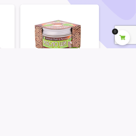
o signs of stickiness and greasiness on
0
It improves complexion, smoothes small
e and elasticity of the skin (can be used
Shea Butter (Karite)
d for burns, scratches, wounds, eczema,
eam»
with «Mandarin Flower»
fragrance
 and even tan), as well as when the skin
200
UAH
 only on the skin, but also on the