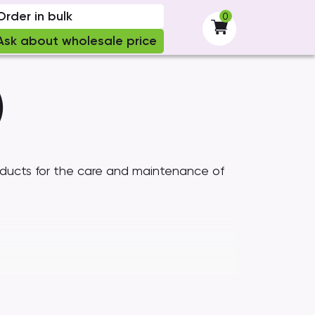
Order in bulk
0
-
Ask about wholesale price
)
oducts for the care and maintenance of
;