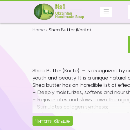
Skip
to
content
Home
› Shea Butter (Karite)
Shea Butter (Karite) – is recognized by
youth and beauty. It is a unique natural
Shea butter has an incredible list of effe
– Deeply moisturizes, softens and nourish
– Rejuvenates and slows down the aging
– Stimulates collagen synthesis;
– It is a powerful antiseptic – relieves i
Читати більше
– Protects against UV rays, weathering an