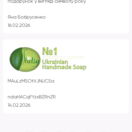
подарунок у вигляді символу року.
Яна Бобрусенко
16.02.2026
MAuLzMSOtVJNUCSa
ndaHACqFYzxBZRnZR
14.02.2026