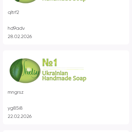
qltrf2
hd9adv
28.02.2026
mngrsz
yg85i8
22.02.2026