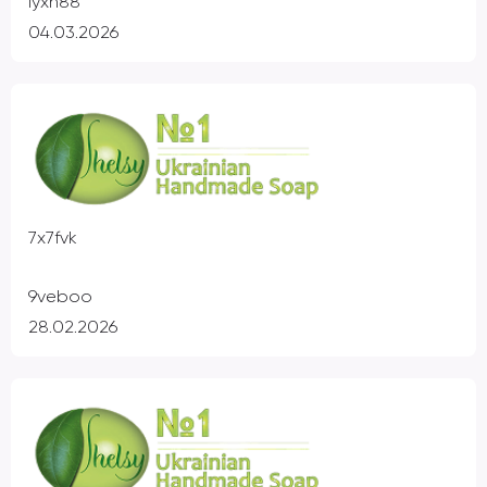
iyxh88
04.03.2026
7x7fvk
9veboo
28.02.2026