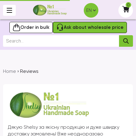
Skip
0
to
-
content
Order in bulk
Ask about wholesale price
Products
search
Home
› Reviews
Дякую Shelsy за якісну продукцію и дуже швидку
доставку замовлень! Вже неодноразово