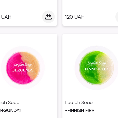
0
UAH
120
UAH
fah Soap
Loofah Soap
URGUNDY»
«FINNISH FIR»