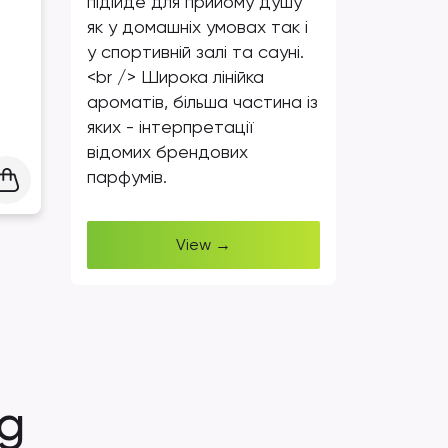
підійде для прийому душу
як у домашніх умовах так і
у спортивній залі та сауні.
<br /> Широка лінійка
ароматів, більша частина із
яких - інтерпретації
відомих брендових
парфумів.
View →
 g