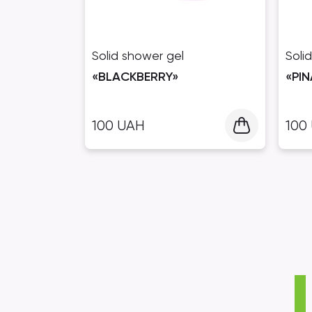
Solid shower gel
Soli
«BLACKBERRY»
«PI
100
UAH
100