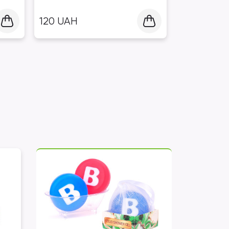
120
UAH