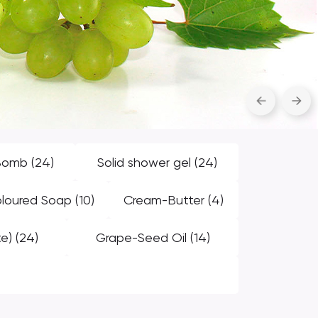
Bomb
(24)
Solid shower gel
(24)
oloured Soap
(10)
Cream-Butter
(4)
te)
(24)
Grape-Seed Oil
(14)