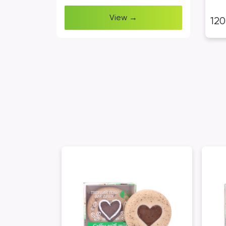
View →
12