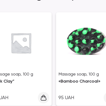
sage soap, 100 g
Massage soap, 100 g
nk Clay”
«Bamboo Charcoal»
UAH
95
UAH