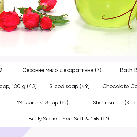
9)
Сезонне мило декоративне
(7)
Bath 
oap, 100 g
(42)
Sliced ​​soap
(49)
Chocolate С
"Macarons" Soap
(10)
Shea Butter (Kari
Body Scrub - Sea Salt & Oils
(17)