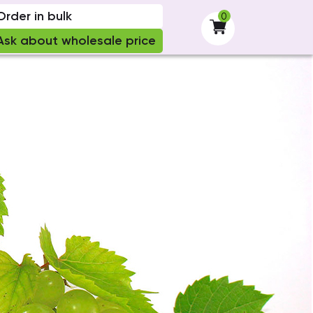
Order in bulk
0
-
Ask about wholesale price