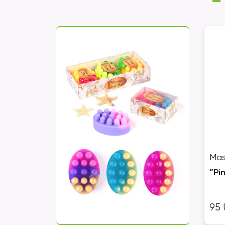
Mas
”Pi
95