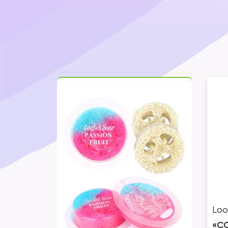
Loo
«C