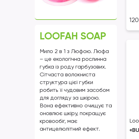
12
LOOFAH SOAP
Мило 2 в 1 з Люфою. Люфа
– це екологічна рослинна
губка із роду гарбузових.
Сітчаста волокниста
структура цієї губки
робить її чудовим засобом
для догляду за шкірою.
Вона ефективно очищує та
оновлює шкіру, покращує
Loo
кровообіг, має
антицелюлітний ефект.
«B