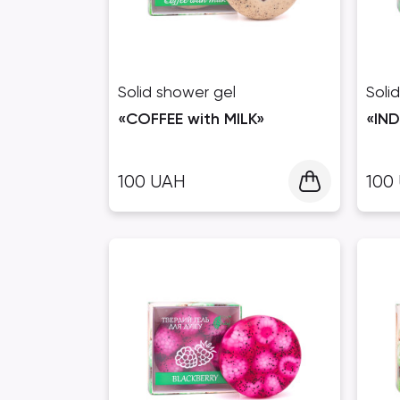
Solid shower gel
Soli
«COFFEE with MILK»
«IN
100
UAH
100