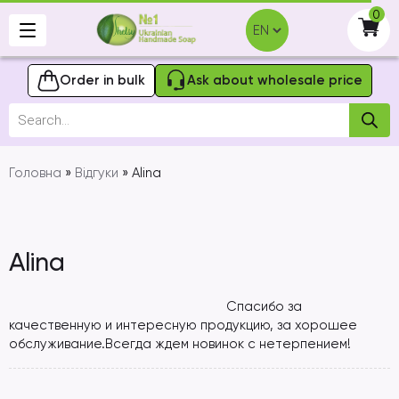
Skip
0
to
-
content
Order in bulk
Ask about wholesale price
Products
search
Головна
»
Відгуки
»
Alina
Alina
Спасибо за
качественную и интересную продукцию, за хорошее
обслуживание.Всегда ждем новинок с нетерпением!