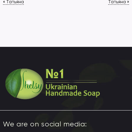
Post
«
Татьяна
Татьяна
»
navigation
We are on social media: