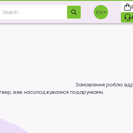
Products
search
Замовлення роблю вдр
етвер, вже насолоджувалися подарунками.