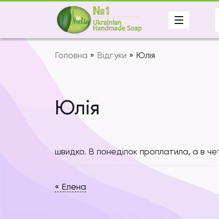
Skip
to
content
Головна
»
Відгуки
»
Юлія
Юлія
швидко. В понеділок проплатила, а в ч
Post
«
Елена
navigation