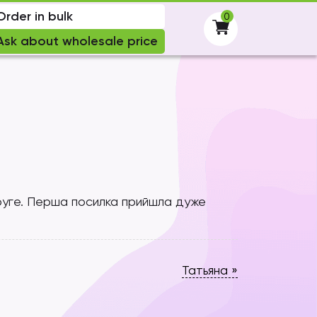
Order in bulk
0
-
Ask about wholesale price
уге. Перша посилка прийшла дуже
Татьяна
»